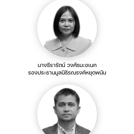
นางธีรารัตน์ วงศ์ธนะอเนก
รองประธานมูลนิธิรณรงค์หยุดพนัน