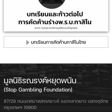
บทเรียนการคัดค้านกาสิโนไทย
มูลนิธิรณรงค์หยุดพนัน
(Stop Gambling Foundation)
87/29 ถนนเทศบาลสงเคราะห์ แขวงลาดยาว เขตจตุจักร
กรุงเทพฯ 10900