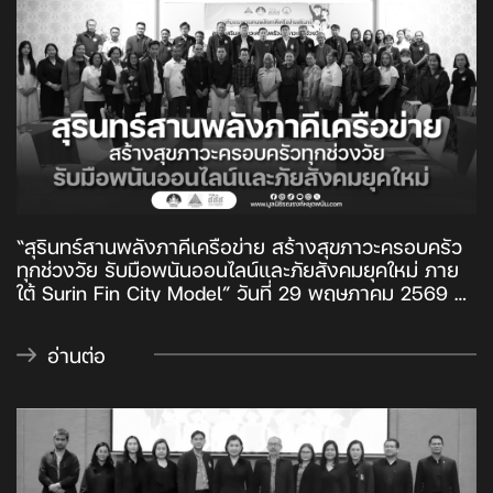
“สุรินทร์สานพลังภาคีเครือข่าย สร้างสุขภาวะครอบครัว
ทุกช่วงวัย รับมือพนันออนไลน์และภัยสังคมยุคใหม่ ภาย
ใต้ Surin Fin City Model” วันที่ 29 พฤษภาคม 2569 ที่
ห้องราชาวดี สวนป่ารีสอร์ท อำเภอเมือง จังหวัดสุรินทร์
“สถาบันครอบครัวเข้มแข็งจังหวัดสุรินทร์” ร่วมกับ
อ่านต่อ
“มูลนิธิรณรงค์หยุดพนัน” ภายใต้การสนับสนุนของ
“สสส.” และภาคีเครือข่ายทั้งภาครัฐ ภาคประชาสังคม จัด
เวที “บูรณาการสานพลังภาคีเครือข่ายสุรินทร์สร้าง
เสริมสุขภาวะครอบครัวทุกช่วงวัย” เพื่อแลกเปลี่ยน
สถานการณ์ปัญหา เสริมพลังเครือข่าย และร่วมกันขับ
เคลื่อนงานสร้างเสริมสุขภาวะครอบครัวในระดับพื้นที่