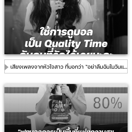
เสียงเพลงจากหัวใจสาว ที่บอกว่า “อย่าลืมฉันในวันแข่งบอล”