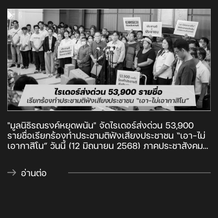
"มูลนิธิรณรงค์หยุดพนัน" จัดไรเดอร์ส่งด่วน 53,900
รายชื่อเรียกร้องทำประชามติฟังเสียงประชาชน “เอา-ไม่
เอากาสิโน” วันนี้ (12 มิถุนายน 2568) ภาคประชาสังคม
กว่า 100 คนพร้อมขบวนไรเดอร์นำส่ง 53,900 รายชื่อ
ประชาชนต่อคณะกรรมการการเลือกตั้ง ตรวจสอบราย
อ่านต่อ
ชื่อเพื่อขอคณะรัฐมนตรีเห็นชอบจัดทำประชามติ “เอา-ไม่
เอากาสิโน” ตามพ.ร.บ.การออกเสียงประชามติ