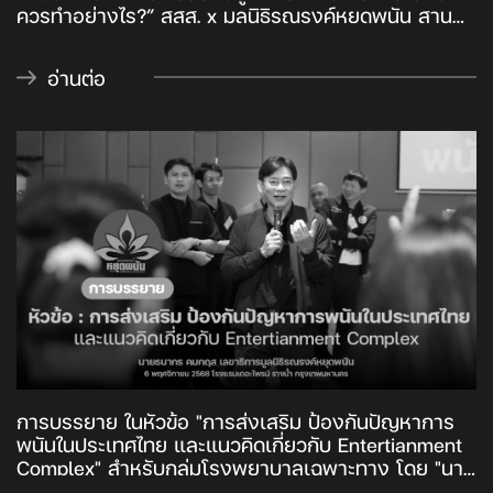
ควรทำอย่างไร?” สสส. x มูลนิธิรณรงค์หยุดพนัน สาน
พลังภาคีเครือข่าย ประกาศเดินหน้าเร่งพัฒนากฎหมาย-
นโยบาย ควบคุมแพลตฟอร์มดิจิทัล-สร้างภูมิคุ้มกันสังคม
อ่านต่อ
อุดช่องว่าง พนันออนไลน์คุกคามเด็ก-เยาวชน ด้านพนัน
โต๊ะบอลยังขยายตัว พบ 22% อยู่ใกล้สถานศึกษา 27% อยู่
ในชุมชน 5% อยู่ใกล้สถานที่ราชการ
การบรรยาย ในหัวข้อ "การส่งเสริม ป้องกันปัญหาการ
พนันในประเทศไทย และแนวคิดเกี่ยวกับ Entertianment
Complex" สำหรับกลุ่มโรงพยาบาลเฉพาะทาง โดย "นาย
ธนากร คมกฤส" เลขาธิการมูลนิธิรณรงค์หยุดพนัน