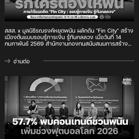
สสส. x มูลนิธิรณรงค์หยุดพนัน ผลักดัน "Fin City" สร้าง
เมืองต้นแบบรอบรู้การเงิน รู้ทันกลลวง เมื่อวันที่ 14
กุมภาพันธ์ 2569 สำนักงานกองทุนสนับสนุนการสร้าง
เสริมสุขภาพ (สสส.) ร่วมกับมูลนิธิรณรงค์หยุดพนัน จัด
เวทีสัมมนาเครือข่ายรณรงค์หยุดพนัน 10 จังหวัด ภายใต้
อ่านต่อ
ชื่องาน "รักใครต้องให้ฟิน" ณ โรงแรมเชียงคาน ริเวอร์
เมาท์เทน รีสอร์ท จังหวัดเลย เพื่อนำเสนอผลลัพธ์และ
กำหนดทิศทางการดำเนินงานในช่วงต่อไป โดยมีตัวแทน
จากลำปาง น่าน พะเยา สุรินทร์ กาฬสินธุ์ อุบลราชธานี
เลย สระบุรี พัทลุง และกรุงเทพมหานคร เข้าร่วม