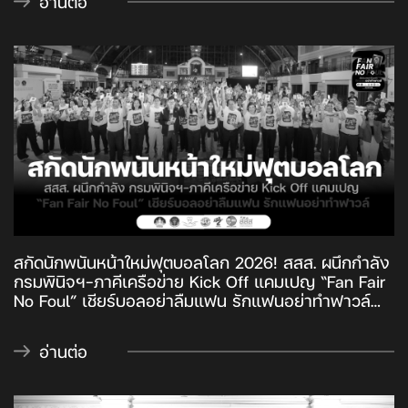
อ่านต่อ
มิ้น-ณิญารินทร์ ปฐมรัตน์วรกุล ร่วมแลกเปลี่ยนมุมมอง
และประสบการณ์เกี่ยวกับการใช้ช่วงเวลาการเชียร์
ฟุตบอลเป็นพื้นที่สร้างความสุข ความเข้าใจ และความ
สัมพันธ์ที่ดีในครอบครัว
สกัดนักพนันหน้าใหม่ฟุตบอลโลก 2026! สสส. ผนึกกำลัง
กรมพินิจฯ-ภาคีเครือข่าย Kick Off แคมเปญ “Fan Fair
No Foul” เชียร์บอลอย่าลืมแฟน รักแฟนอย่าทำฟาวล์
ชวนแฟนบอลไทยเชียร์กีฬาอย่างมีสติ คาดนักพนันบอล
ไทยพุ่งเกิน 5 ล้านคน 34% เป็นเด็กและเยาวชน เร่ง
อ่านต่อ
สร้างภูมิคุ้มกันเด็กและเยาวชน ลดความเสี่ยงความ
รุนแรงในครอบครัวจากการพนัน-แอลกอฮอล์