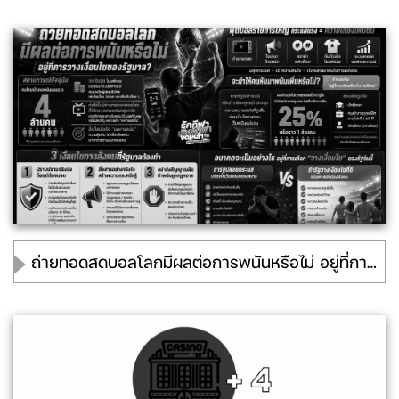
ถ่ายทอดสดบอลโลกมีผลต่อการพนันหรือไม่ อยู่ที่การวางเงื่อนไขของรัฐบาล?