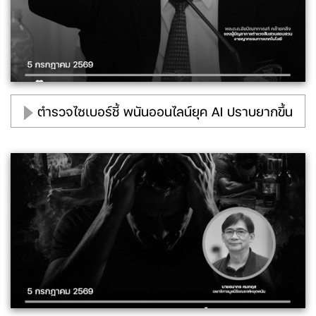
ตำรวจไซเบอร์ชี้ พนันออนไลน์ยุค AI ปราบยากขึ้น