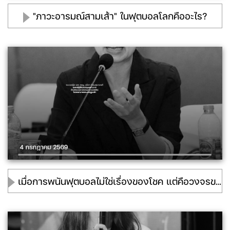
"ภาวะอารมณ์สามเส้า" ในฟุตบอลโลกคืออะไร?
เมื่อการพนันฟุตบอลไม่ใช่เรื่องของโชค แต่คือวงจรของโรคที่เริ่มต้นจากสมอง