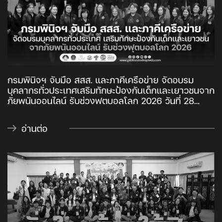
ภายใต้แนวคิด “Surin Fin City Model”
กรมพินิจฯ จับมือ สสส. และภาคีเครือข่าย จัดอบรม
บุคลากรทั่วประเทศเสริมทักษะป้องกันเด็กและเยาวชนจาก
ภัยพนันออนไลน์ รับช่วงฟุตบอลโลก 2026 วันที่ 28
พฤษภาคม 2569 กรมพินิจและคุ้มครองเด็กและเยาวชน
จัด “โครงการอบรมบุคลากรเพื่อป้องกันการกระทำผิด
อ่านต่อ
ของเด็กและเยาวชน (ด้านการพนัน)” ภายใต้ความร่วมมือ
กับ สสส. และ 6 ภาคีเครือข่าย เพื่อยกระดับการทำงาน
เชิงรุก สร้างภูมิคุ้มกันให้เด็กและเยาวชนรู้เท่าทันพนัน
ออนไลน์ โดยเฉพาะช่วงการแข่งขันฟุตบอลโลก 2026