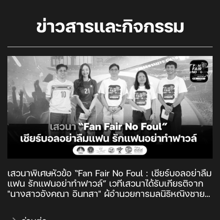
ข่าวสารและกิจกรรม
เสวนาพิเศษหัวข้อ “Fan Fair No Foul : เชียร์บอลอย่าลืม
แฟน รักแฟนอย่าทำฟาวล์” เวทีเสวนาได้รับเกียรติจาก
"นางสาวอังคณา อินทสา" ผู้อำนวยการมูลนิธิหญิงชาย
ก้าวไกล, "นายธนากร คมกฤส" เลขาธิการมูลนิธิรณรงค์
หยุดพนัน และคู่รัก “แฟนบอล” เจ-วรปัฐ อรุณภักดี และ