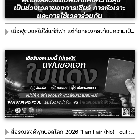
เมื่อฟุตบอลไม่ใช่แค่กีฬา แต่คือกระจกสะท้อนความเป็นชาย
สื่อรณรงค์ฟุตบอลโลก 2026 "Fan Fair (No) Foul : เชียร์บอลอย่าลืมแฟน รักแฟนอย่าทำฟาลว์"